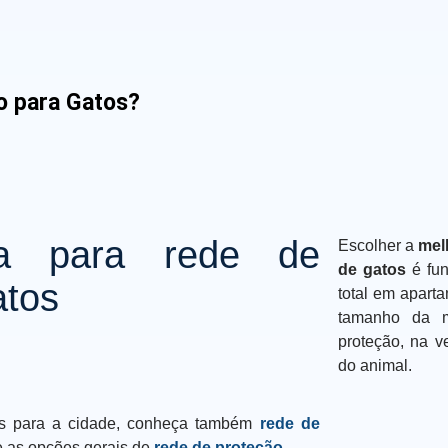
o para Gatos?
ha para rede de
Escolher a
mel
de gatos
é fun
atos
total em apart
tamanho da m
proteção, na v
do animal.
as para a cidade, conheça também
rede de
 as opções gerais de
rede de proteção
.