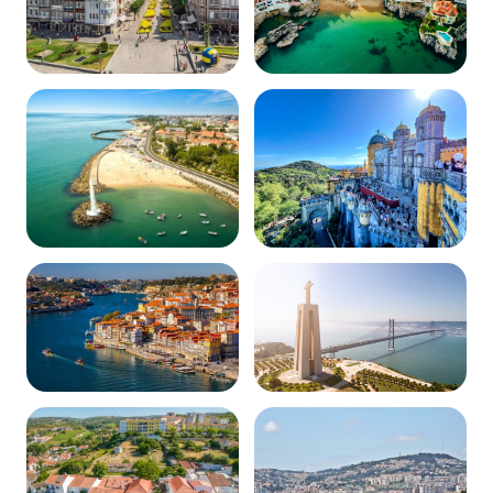
Braga
Cascais
Ver página
Ver página
Oeiras
Sintra
Ver página
Ver página
Amadora
Almada
Ver página
Ver página