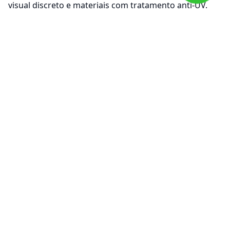
visual discreto e materiais com tratamento anti-UV.
Em resumo
, a
rede para mezanino
reforça a
segurança sem comprometer a ventilação.
Falar no WhatsApp
Ver preços
Pedir orçamento
Ver avaliações
Ligar agora
Enviar email
Fixação segura
Instalação profissional e bem acabada
Material anti-UV
Durabilidade para uso externo
Garantia 5 anos
Qualidade e confiança Protect4You
Telefone:
(+351) 936 775 088
Email:
geral@protect4you.pt
⭐
5,0 • 669 avaliações
• Atendimento nacional.