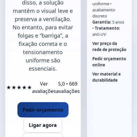
disso, a solução
uniforme •
mantém o visual leve e
acabamento
discreto
preserva a ventilação.
Garantia:
5 anos
No entanto, para evitar
•
Tratamento:
anti-UV
folgas e “barriga”, a
fixação correta e o
Ver preço da
rede de proteção
tensionamento
Pedir orçamento
uniforme são
online
essenciais.
Ver material e
durabilidade
Ver
5,0 • 669
★★★★★
avaliações
avaliações
Pedir orçamento
Ligar agora