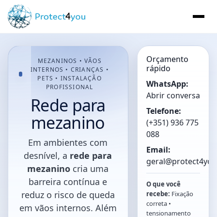
Orçamento
MEZANINOS • VÃOS
rápido
INTERNOS • CRIANÇAS •
PETS • INSTALAÇÃO
WhatsApp:
PROFISSIONAL
Abrir conversa
Rede para
Telefone:
mezanino
(+351) 936 775
088
Em ambientes com
Email:
desnível, a
rede para
geral@protect4you
mezanino
cria uma
barreira contínua e
O que você
reduz o risco de queda
recebe:
Fixação
correta •
em vãos internos. Além
tensionamento