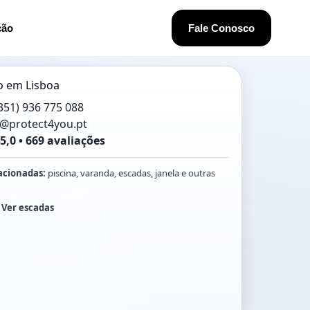
ção
Fale Conosco
 em Lisboa
351) 936 775 088
l@protect4you.pt
5,0 • 669 avaliações
acionadas:
piscina, varanda, escadas, janela e outras
•
Ver escadas