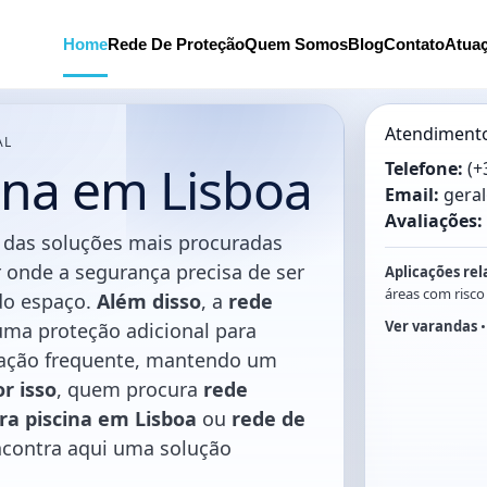
Home
Rede De Proteção
Quem Somos
Blog
Contato
Atua
Atendimento
AL
ina em Lisboa
Telefone:
(+
Email:
gera
Avaliações:
das soluções mais procuradas
r onde a segurança precisa de ser
Aplicações rel
áreas com risco
do espaço.
Além disso
, a
rede
Ver varandas
uma proteção adicional para
ulação frequente, mantendo um
or isso
, quem procura
rede
ra piscina em Lisboa
ou
rede de
contra aqui uma solução