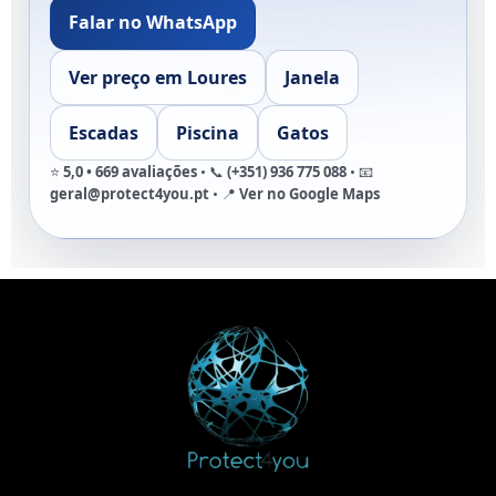
Falar no WhatsApp
Ver preço em Loures
Janela
Escadas
Piscina
Gatos
⭐
5,0 • 669 avaliações
• 📞
(+351) 936 775 088
• 📧
geral@protect4you.pt
• 📍
Ver no Google Maps