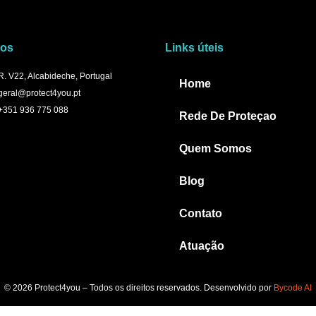
tos
Links úteis
R. V22, Alcabideche, Portugal
Home
geral@protect4you.pt
+351 936 775 088
Rede De Proteçao
Quem Somos
Blog
Contato
Atuação
© 2026 Protect4you – Todos os direitos reservados. Desenvolvido por
Bycode AI