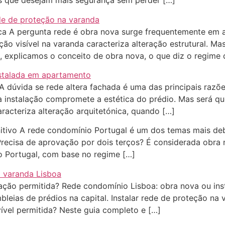
as que desejam mais segurança sem perder […]
ica A pergunta rede é obra nova surge frequentemente em 
o visível na varanda caracteriza alteração estrutural. Ma
, explicamos o conceito de obra nova, o que diz o regime 
 A dúvida se rede altera fachada é uma das principais razõ
 instalação compromete a estética do prédio. Mas será que
racteriza alteração arquitetónica, quando […]
initivo A rede condomínio Portugal é um dos temas mais d
recisa de aprovação por dois terços? É considerada obra no
o Portugal, com base no regime […]
ação permitida? Rede condomínio Lisboa: obra nova ou ins
leias de prédios na capital. Instalar rede de proteção na
vel permitida? Neste guia completo e […]