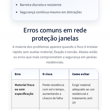
Barreira discreta e resistente
Segurança contínua mesmo em distrações
Erros comuns em rede
proteção janelas
A maioria dos problemas aparece quando o foco é instalar
rápido sem avaliar material, fixação e tensão. Abaixo estão
os erros que mais comprometem a segurança em janelas
residenciais.
Erro
O risco
Como evitar
Material fraco
Perde resistência
Exigir material
ou sem
com sol e tempo,
adequado ao uso
especificação
aumentando a
residencial e
chance de falha
tratamento anti-
UV