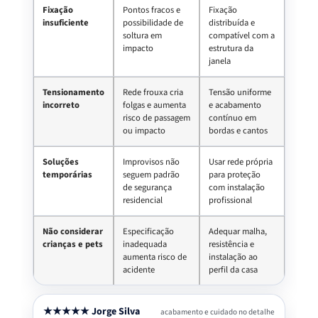
Fixação
Pontos fracos e
Fixação
insuficiente
possibilidade de
distribuída e
soltura em
compatível com a
impacto
estrutura da
janela
Tensionamento
Rede frouxa cria
Tensão uniforme
incorreto
folgas e aumenta
e acabamento
risco de passagem
contínuo em
ou impacto
bordas e cantos
Soluções
Improvisos não
Usar rede própria
temporárias
seguem padrão
para proteção
de segurança
com instalação
residencial
profissional
Não considerar
Especificação
Adequar malha,
crianças e pets
inadequada
resistência e
aumenta risco de
instalação ao
acidente
perfil da casa
★★★★★ Jorge Silva
acabamento e cuidado no detalhe