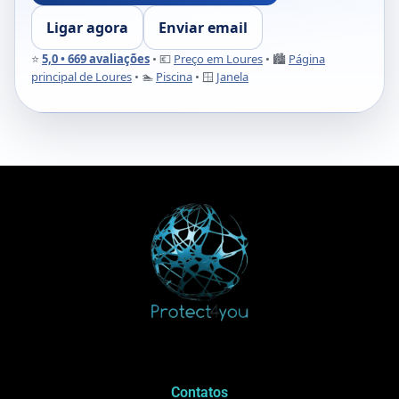
Ligar agora
Enviar email
⭐
5,0 • 669 avaliações
• 💶
Preço em Loures
• 🏙️
Página
principal de Loures
• 🏊
Piscina
• 🪟
Janela
Contatos